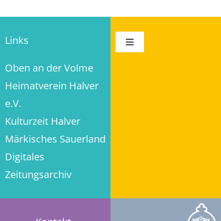
Links
Toggle
Navigation
Oben an der Volme
Impressum
Heimatverein Halver
Datenschutz
e.V.
Kulturzeit Halver
Privatsphäre-Einstellungen ändern
Märkisches Sauerland
Digitales
Historie der Privatsphäre-Einstellungen
Zeitungsarchiv
Einwilligungen widerrufen