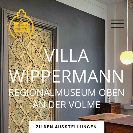
Zum
Inhalt
springen
VILLA
WIPPERMANN
REGIONALMUSEUM OBEN
AN DER VOLME
ZU DEN AUSSTELLUNGEN