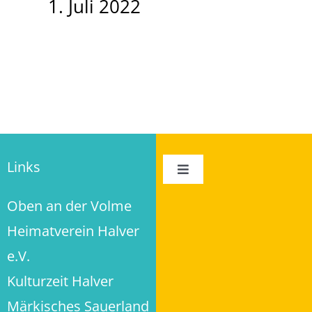
1. Juli 2022
Links
Toggle
Navigation
Oben an der Volme
Impressum
Heimatverein Halver
Datenschutz
e.V.
Kulturzeit Halver
Privatsphäre-Einstellungen ändern
Märkisches Sauerland