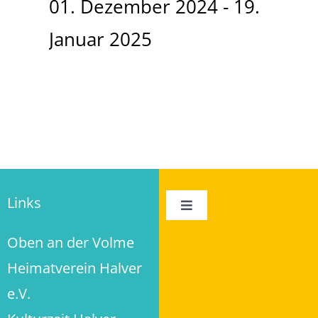
01. Dezember 2024 - 19.
Januar 2025
Links
Toggle
Navigation
Oben an der Volme
Impressum
Heimatverein Halver
Datenschutz
e.V.