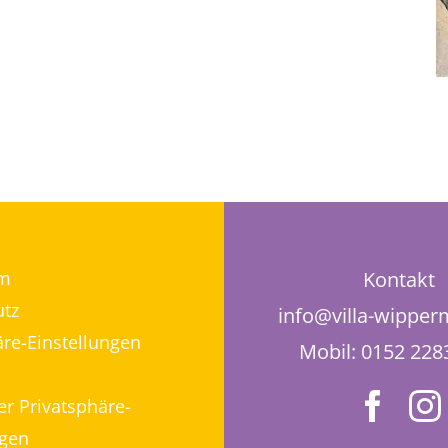
m
Kontakt
tz
info@villa-wippe
äre-Einstellungen
Mobil: 0152 22
er Privatsphäre-
ngen