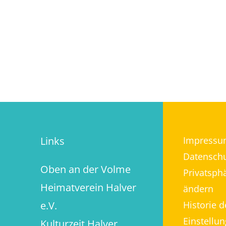
Links
Impressu
Datenschu
Oben an der Volme
Privatsph
Heimatverein Halver
ändern
e.V.
Historie d
Einstellu
Kulturzeit Halver