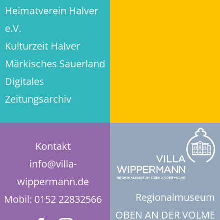
Heimatverein Halver
Datenschutz
e.V.
Kulturzeit Halver
Privatsphäre-Einstellungen ändern
Märkisches Sauerland
Digitales
Historie der Privatsphäre-Einstellungen
Zeitungsarchiv
Einwilligungen widerrufen
Kontakt
info@villa-
wippermann.de
Regionalmuseum
Mobil: 0152 22832566
OBEN AN DER VOLME