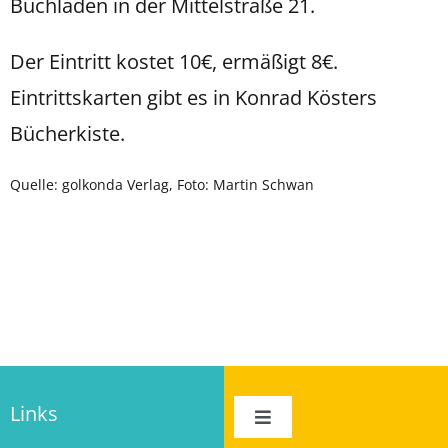
Buchladen in der Mittelstraße 21.
Der Eintritt kostet 10€, ermäßigt 8€.
Eintrittskarten gibt es in Konrad Kösters
Bücherkiste.
Quelle: golkonda Verlag, Foto: Martin Schwan
Links
Toggle