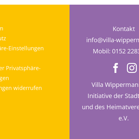
m
Kontakt
tz
info@villa-wippe
äre-Einstellungen
Mobil: 0152 22
er Privatsphäre-
ngen
Villa Wipperman
ungen widerrufen
Initiative der Stad
und des Heimatvere
e.V.