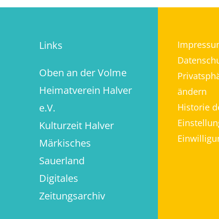
Links
Impressu
Datenschu
Oben an der Volme
Privatsph
Heimatverein Halver
ändern
e.V.
Historie d
Einstellu
Kulturzeit Halver
Einwillig
Märkisches
Sauerland
Digitales
Zeitungsarchiv