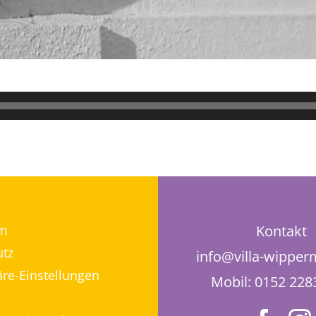
m
Kontakt
tz
info@villa-wippe
äre-Einstellungen
Mobil: 0152 22