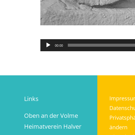
Audio-
00:00
Player
Links
Impressu
Datenschu
Oben an der Volme
Privatsph
Heimatverein Halver
ändern